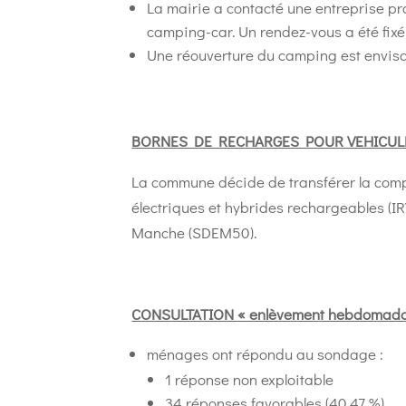
La mairie a contacté une entreprise pr
camping-car. Un rendez-vous a été fixé a
Une réouverture du camping est envis
BORNES DE RECHARGES POUR VEHICUL
La commune décide de transférer la comp
électriques et hybrides rechargeables (I
Manche (SDEM50).
CONSULTATION « enlèvement hebdomadai
ménages ont répondu au sondage :
1 réponse non exploitable
34 réponses favorables (40.47 %)