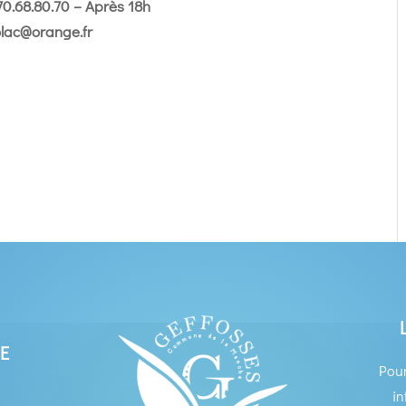
70.68.80.70 – Après 18h
olac@orange.fr
E
Pour
in