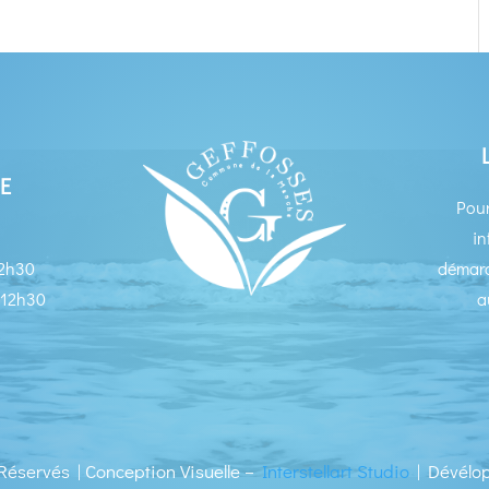
E
Pour
in
12h30
démarc
 12h30
a
Réservés | Conception Visuelle –
Interstellart Studio
| Dévélo