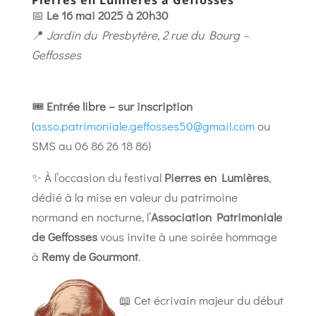
Pierres en Lumières à Geffosses
📅
Le 16 mai 2025 à 20h30
📍
Jardin du Presbytère, 2 rue du Bourg –
Geffosses
🎟️
Entrée libre – sur inscription
(
asso.patrimoniale.geffosses50@gmail.com
ou
SMS au 06 86 26 18 86)
✨ À l’occasion du festival
Pierres en Lumières
,
dédié à la mise en valeur du patrimoine
normand en nocturne, l’
Association Patrimoniale
de Geffosses
vous invite à une soirée hommage
à
Remy de Gourmont
.
📖 Cet écrivain majeur du début