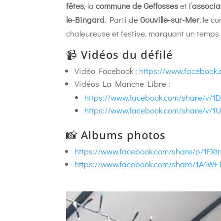
fêtes
, la
commune de Geffosses
et l’
associa
le-Bingard
. Parti de
Gouville-sur-Mer
, le 
chaleureuse et festive, marquant un temps f
📹 Vidéos du défilé
Vidéo Facebook :
https://www.facebook
Vidéos La Manche Libre :
https://www.facebook.com/share/v/1
https://www.facebook.com/share/v/1
📸 Albums photos
https://www.facebook.com/share/p/1FXtn
https://www.facebook.com/share/1A1WF