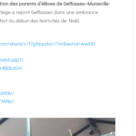
tion des parents d’élèves de Geffosses–Muneville-
cortège a rejoint Geffosses dans une ambiance
ort du début des festivités de Noël.
.com/share/v/17g9ppdxcr/?mibextid=wwXIfr
D98YFo8DT/
UnBjGbzG4/
XtFBr/
TYANp/