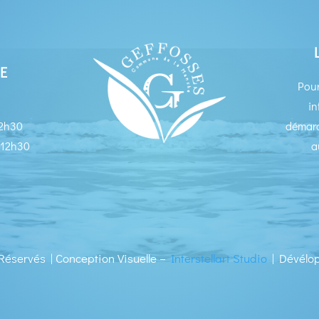
E
Pour
in
12h30
démarc
 12h30
a
Réservés | Conception Visuelle –
Interstellart Studio
| Dévélo