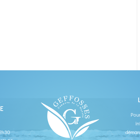
E
Pour
in
12h30
démarc